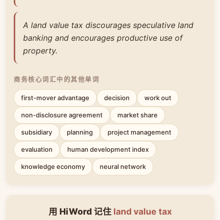
A land value tax discourages speculative land
banking and encourages productive use of
property.
商务核心词汇中的其他单词
first-mover advantage
decision
work out
non-disclosure agreement
market share
subsidiary
planning
project management
evaluation
human development index
knowledge economy
neural network
用 HiWord 记住
land value tax