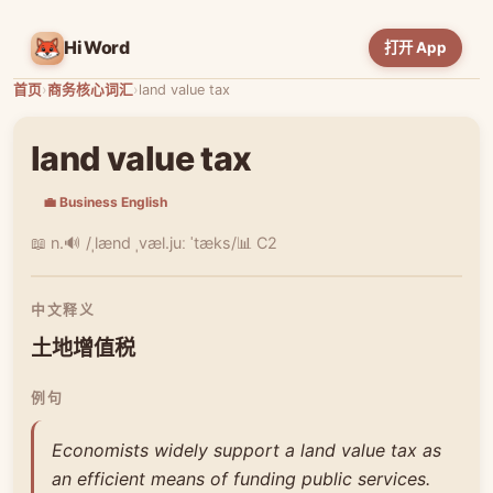
HiWord
打开 App
首页
›
商务核心词汇
›
land value tax
land value tax
💼 Business English
📖 n.
🔊 /ˌlænd ˌvæl.juː ˈtæks/
📊 C2
中文释义
土地增值税
例句
Economists widely support a land value tax as
an efficient means of funding public services.