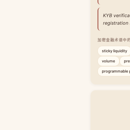
KYB verific
registration
加密金融术语中
sticky liquidity
volume
pre
programmable 