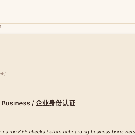
B
biː/
r Business / 企业身份认证
orms run KYB checks before onboarding business borrowers