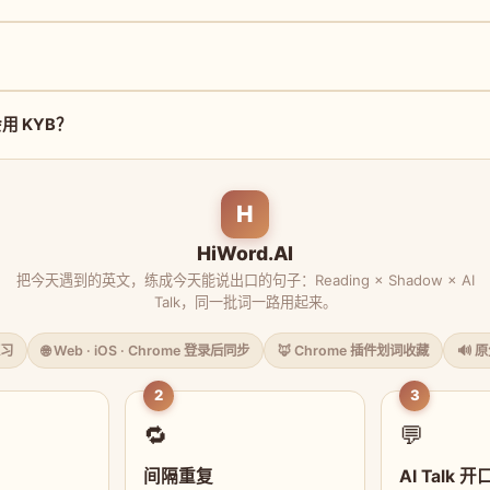
用 KYB？
H
HiWord.AI
把今天遇到的英文，练成今天能说出口的句子：Reading × Shadow × AI
Talk，同一批词一路用起来。
习
🌐 Web · iOS · Chrome 登录后同步
🦊 Chrome 插件划词收藏
🔊 
2
3
🔁
💬
间隔重复
AI Talk 开