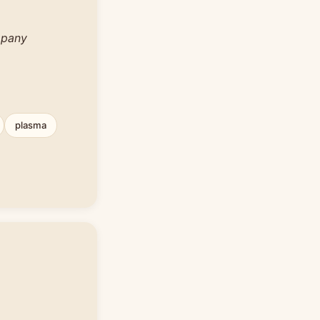
mpany
plasma