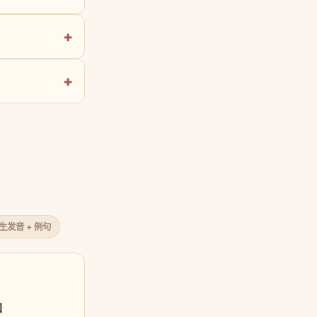
原生发音 + 例句
口