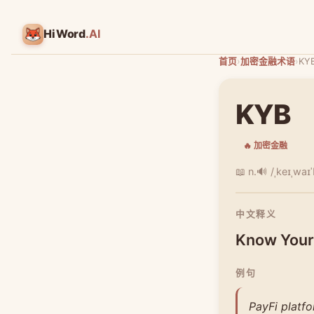
HiWord
.AI
首页
›
加密金融术语
›
KY
KYB
🔥 加密金融
📖 n.
🔊 /ˌkeɪˌwaɪˈ
中文释义
Know You
例句
PayFi platf