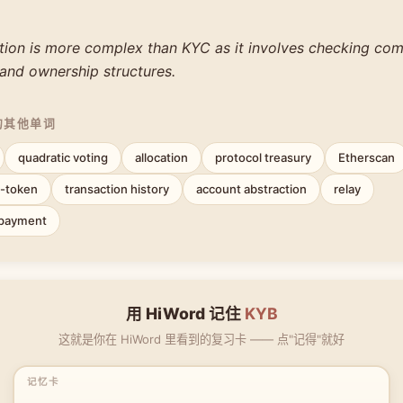
ation is more complex than KYC as it involves checking co
 and ownership structures.
的其他单词
quadratic voting
allocation
protocol treasury
Etherscan
-token
transaction history
account abstraction
relay
payment
用 HiWord 记住
KYB
这就是你在 HiWord 里看到的复习卡 —— 点"记得"就好