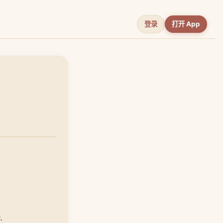
登录
打开 App
.