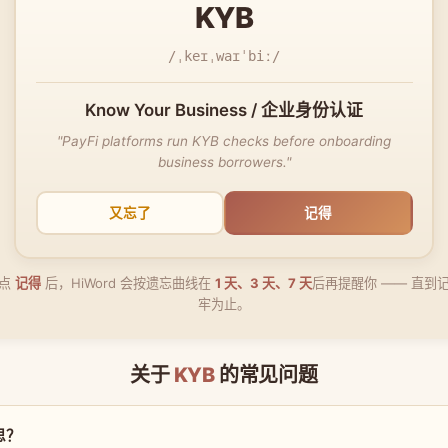
KYB
/ˌkeɪˌwaɪˈbiː/
Know Your Business / 企业身份认证
"PayFi platforms run KYB checks before onboarding
business borrowers."
又忘了
记得
点
记得
后，HiWord 会按遗忘曲线在
1 天、3 天、7 天
后再提醒你 —— 直到
牢为止。
关于
KYB
的常见问题
思？