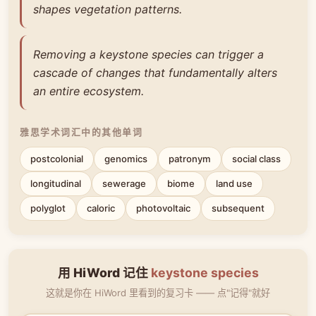
shapes vegetation patterns.
Removing a keystone species can trigger a
cascade of changes that fundamentally alters
an entire ecosystem.
雅思学术词汇中的其他单词
postcolonial
genomics
patronym
social class
longitudinal
sewerage
biome
land use
polyglot
caloric
photovoltaic
subsequent
用 HiWord 记住
keystone species
这就是你在 HiWord 里看到的复习卡 —— 点"记得"就好