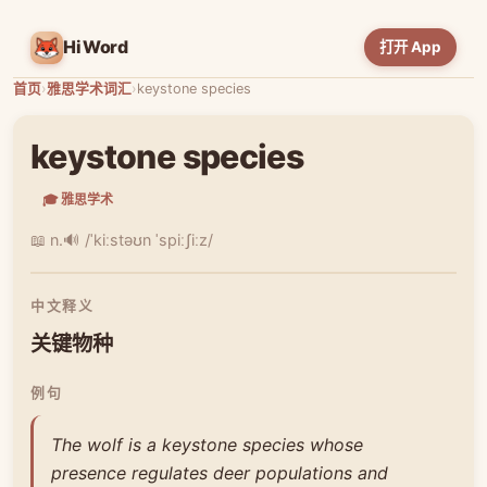
HiWord
打开 App
首页
›
雅思学术词汇
›
keystone species
keystone species
🎓 雅思学术
📖 n.
🔊 /ˈkiːstəʊn ˈspiːʃiːz/
中文释义
关键物种
例句
The wolf is a keystone species whose
presence regulates deer populations and