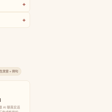
原生发音 + 例句
口
 AI 聊真实话