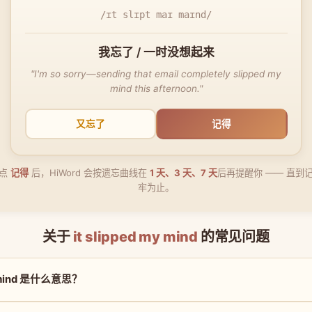
/ɪt slɪpt maɪ maɪnd/
我忘了 / 一时没想起来
"I'm so sorry—sending that email completely slipped my
mind this afternoon."
又忘了
记得
点
记得
后，HiWord 会按遗忘曲线在
1 天、3 天、7 天
后再提醒你 —— 直到
牢为止。
关于
it slipped my mind
的常见问题
my mind 是什么意思？