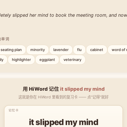
etely slipped her mind to book the meeting room, and now 
他单词
seating plan
minority
lavender
flu
cabinet
word of
ly
highlighter
eggplant
veterinary
用 HiWord 记住
it slipped my mind
这就是你在 HiWord 里看到的复习卡 —— 点"记得"就好
it slipped my mind