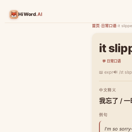
HiWord
.AI
首页
›
日常口语
›
it slip
it sli
💬 日常口语
📖 expr
🔊 /ɪt sl
中文释义
我忘了 / 
例句
I'm so sorr