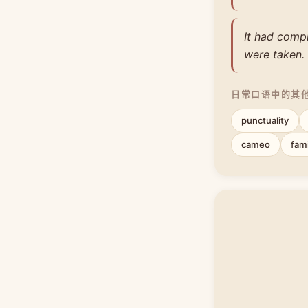
It had compl
were taken.
日常口语中的其
punctuality
cameo
fami