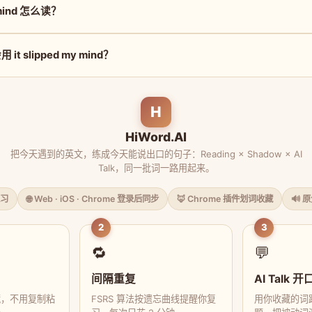
y mind 怎么读？
t slipped my mind？
H
HiWord.AI
把今天遇到的英文，练成今天能说出口的句子：Reading × Shadow × AI
Talk，同一批词一路用起来。
习
🌐 Web · iOS · Chrome 登录后同步
🦊 Chrome 插件划词收藏
🔊 
2
3
🔁
💬
间隔重复
AI Talk 开
藏，不用复制粘
FSRS 算法按遗忘曲线提醒你复
用你收藏的词跟