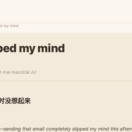
ped my mind
pped my mind
ɪpt maɪ maɪnd/
📊 A2
一时没想起来
y—sending that email completely slipped my mind this after