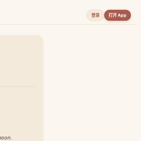
登录
打开 App
noon.