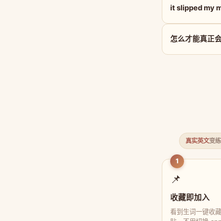
it slipped m
怎么才能真正会用 i
真实英文
变练
1
📌
收藏即加入
看到生词一键收