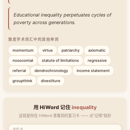
Educational inequality perpetuates cycles of
poverty across generations.
雅思学术词汇中的其他单词
momentum
virtue
patriarchy
axiomatic
nosocomial
statute of limitations
regressive
referral
dendrochronology
income statement
groupthink
divestiture
用 HiWord 记住
inequality
这就是你在 HiWord 里看到的复习卡 —— 点"记得"就好