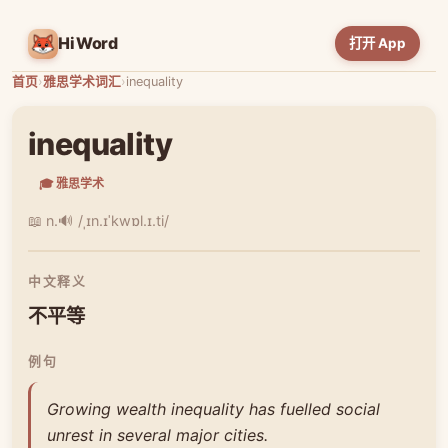
HiWord
打开 App
首页
›
雅思学术词汇
›
inequality
inequality
🎓 雅思学术
📖 n.
🔊 /ˌɪn.ɪˈkwɒl.ɪ.ti/
中文释义
不平等
例句
Growing wealth inequality has fuelled social
unrest in several major cities.