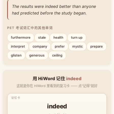
The results were indeed better than anyone
had predicted before the study began.
PET 考试词汇中的其他单词
furthermore
stale
health
turn up
interpret
company
prefer
mystic
prepare
glisten
generous
ceiling
用 HiWord 记住
indeed
这就是你在 HiWord 里看到的复习卡 —— 点"记得"就好
indeed