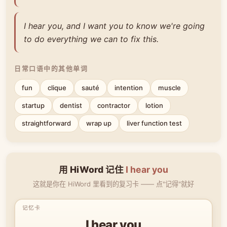
I hear you, and I want you to know we're going
to do everything we can to fix this.
日常口语中的其他单词
fun
clique
sauté
intention
muscle
startup
dentist
contractor
lotion
straightforward
wrap up
liver function test
用 HiWord 记住
I hear you
这就是你在 HiWord 里看到的复习卡 —— 点"记得"就好
I hear you