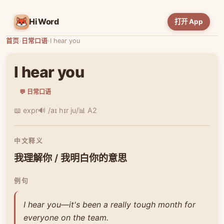
HiWord
打开 App
首页
›
日常口语
›
I hear you
I hear you
💬 日常口语
📖 expr
🔊 /aɪ hɪr ju/
📊 A2
中文释义
我理解你 / 我明白你的意思
例句
I hear you—it's been a really tough month for
everyone on the team.