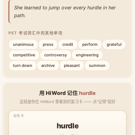
She learned to jump over every hurdle in her
path.
PET 考试词汇中的其他单词
unanimous
press
credit
perform
grateful
competitive
controversy
engineering
turn down
archive
pleasant
summon
用 HiWord 记住
hurdle
这就是你在 HiWord 里看到的复习卡 —— 点"记得"就好
hurdle