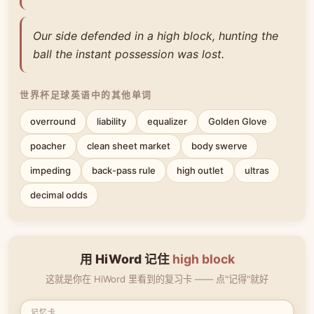
Our side defended in a high block, hunting the
ball the instant possession was lost.
世界杯足球英语中的其他单词
overround
liability
equalizer
Golden Glove
poacher
clean sheet market
body swerve
impeding
back-pass rule
high outlet
ultras
decimal odds
用 HiWord 记住
high block
这就是你在 HiWord 里看到的复习卡 —— 点"记得"就好