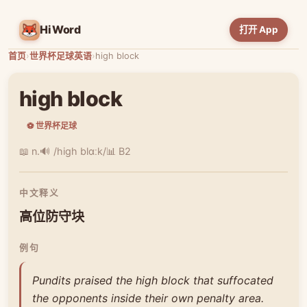
HiWord
打开 App
首页
›
世界杯足球英语
›
high block
high block
⚽ 世界杯足球
📖 n.
🔊 /high blɑːk/
📊 B2
中文释义
高位防守块
例句
Pundits praised the high block that suffocated
the opponents inside their own penalty area.