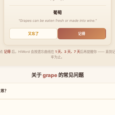
葡萄
"Grapes can be eaten fresh or made into wine."
又忘了
记得
点
记得
后，HiWord 会按遗忘曲线在
1 天、3 天、7 天
后再提醒你 —— 直到
牢为止。
关于
grape
的常见问题
意思？
？