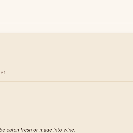
 A1
be eaten fresh or made into wine.