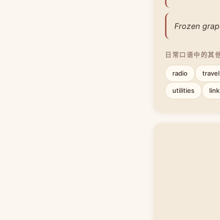
Frozen grap
日常口语中的其
radio
trave
utilities
link