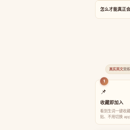
怎么才能真正会用
真实英文
变练
1
📌
收藏即加入
看到生词一键收
贴、不用切换 ap