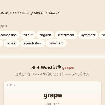
es are a refreshing summer snack.
他单词
l companion
fill out
anguish
installment
symptom
s
jet-set
agenda item
pavement
用 HiWord 记住
grape
这就是你在 HiWord 里看到的复习卡 —— 点"记得"就好
grape
/ɡreɪp/