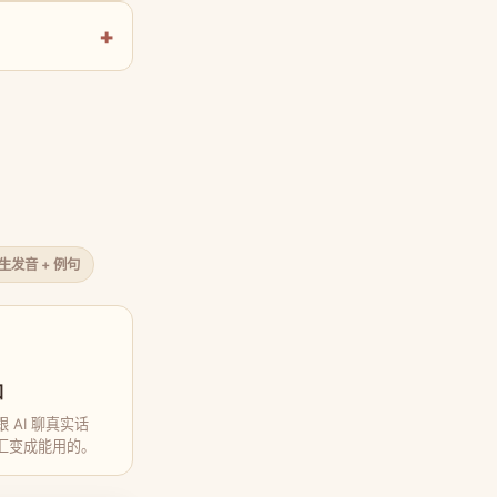
原生发音 + 例句
口
 AI 聊真实话
汇变成能用的。