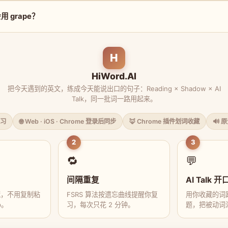
 grape？
H
HiWord.AI
把今天遇到的英文，练成今天能说出口的句子：Reading × Shadow × AI
Talk，同一批词一路用起来。
习
🌐 Web · iOS · Chrome 登录后同步
🦊 Chrome 插件划词收藏
🔊 
2
3
🔁
💬
间隔重复
AI Talk 开
藏，不用复制粘
FSRS 算法按遗忘曲线提醒你复
用你收藏的词跟
p。
习，每次只花 2 分钟。
题，把被动词