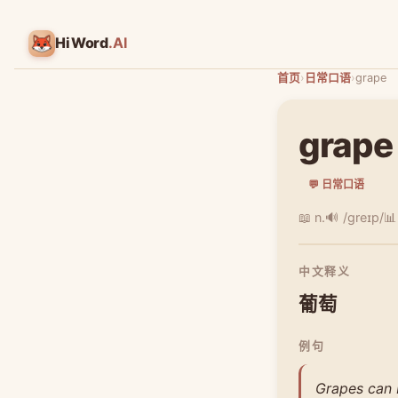
HiWord
.AI
首页
›
日常口语
›
grape
grape
💬 日常口语
📖 n.
🔊 /ɡreɪp/
📊
中文释义
葡萄
例句
Grapes can 