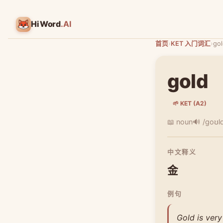
HiWord
.AI
首页
›
KET 入门词汇
›
go
gold
🌱 KET (A2)
📖 noun
🔊 /ɡoʊl
中文释义
金
例句
Gold is very