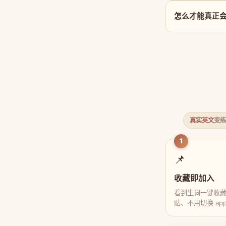
怎么才能真正会用
真实英文
变练
1
📌
收藏即加入
看到生词一键收
贴、不用切换 ap