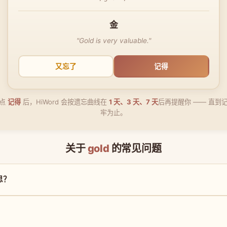
金
"Gold is very valuable."
又忘了
记得
点
记得
后，HiWord 会按遗忘曲线在
1 天、3 天、7 天
后再提醒你 —— 直到
牢为止。
关于
gold
的常见问题
思？