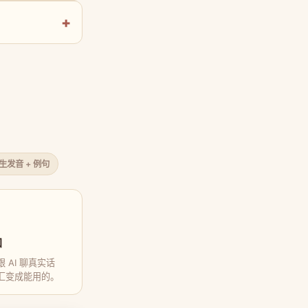
原生发音 + 例句
口
 AI 聊真实话
汇变成能用的。