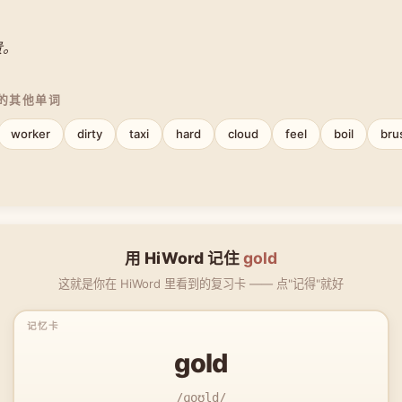
贵。
中的其他单词
worker
dirty
taxi
hard
cloud
feel
boil
bru
用 HiWord 记住
gold
这就是你在 HiWord 里看到的复习卡 —— 点"记得"就好
gold
/ɡoʊld/