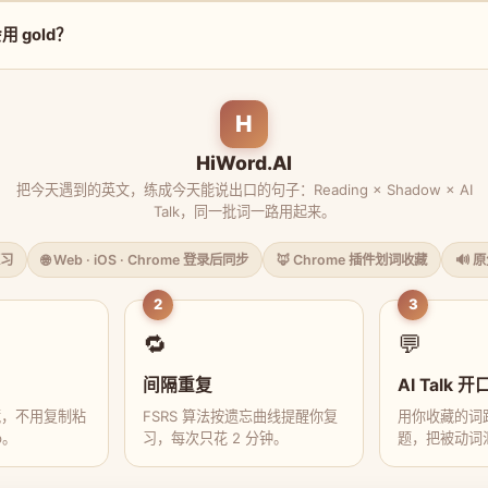
 gold？
H
HiWord.AI
把今天遇到的英文，练成今天能说出口的句子：Reading × Shadow × AI
Talk，同一批词一路用起来。
习
🌐 Web · iOS · Chrome 登录后同步
🦊 Chrome 插件划词收藏
🔊 
2
3
🔁
💬
间隔重复
AI Talk 开
藏，不用复制粘
FSRS 算法按遗忘曲线提醒你复
用你收藏的词跟
p。
习，每次只花 2 分钟。
题，把被动词