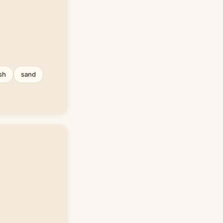
sh
sand