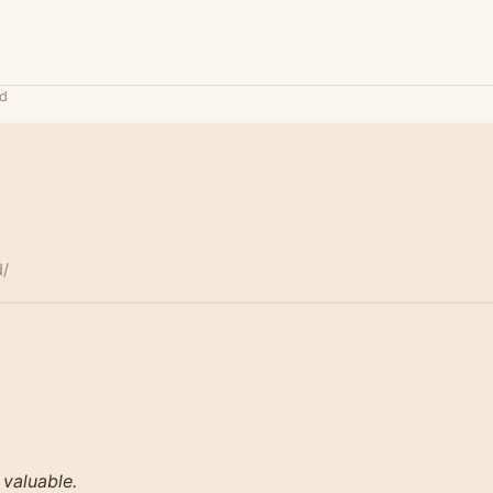
ld
d/
 valuable.