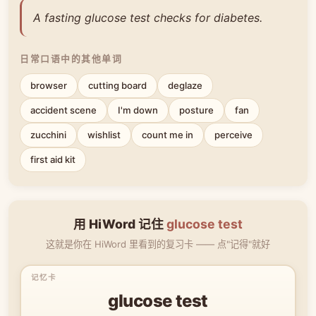
A fasting glucose test checks for diabetes.
日常口语中的其他单词
browser
cutting board
deglaze
accident scene
I'm down
posture
fan
zucchini
wishlist
count me in
perceive
first aid kit
用 HiWord 记住
glucose test
这就是你在 HiWord 里看到的复习卡 —— 点"记得"就好
glucose test