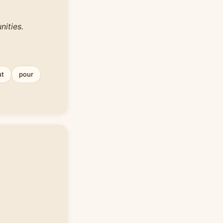
ities.
ut
pour