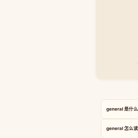
general 是
general 怎么