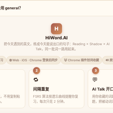
general？
H
HiWord.AI
把今天遇到的英文，练成今天能说出口的句子：Reading × Shadow × AI
Talk，同一批词一路用起来。
习
🌐 Web · iOS · Chrome 登录后同步
🦊 Chrome 插件划词收藏
🔊 
2
3
🔁
💬
间隔重复
AI Talk 开
藏，不用复制粘
FSRS 算法按遗忘曲线提醒你复
用你收藏的词跟
p。
习，每次只花 2 分钟。
题，把被动词