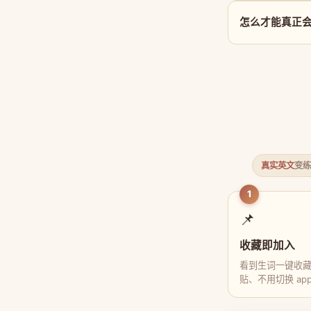
怎么才能真正会用 
真实英文
变练
1
📌
收藏即加入
看到生词一键收
贴、不用切换 ap