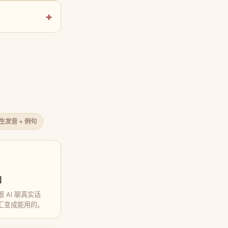
原生发音 + 例句
口
 AI 聊真实话
汇变成能用的。