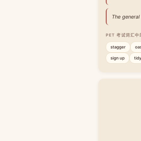
The general
PET 考试词汇
stagger
oa
sign up
tid