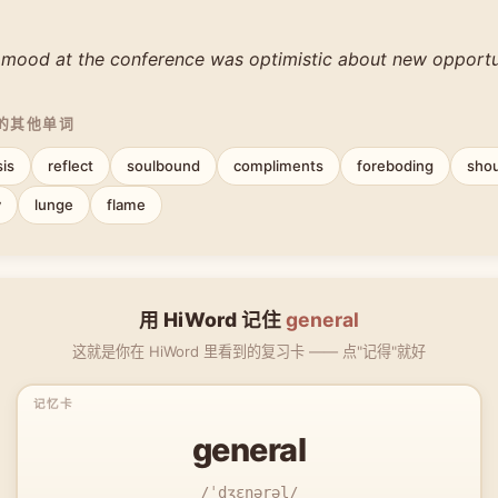
 mood at the conference was optimistic about new opportun
中的其他单词
sis
reflect
soulbound
compliments
foreboding
sho
y
lunge
flame
用 HiWord 记住
general
这就是你在 HiWord 里看到的复习卡 —— 点"记得"就好
general
/ˈdʒɛnərəl/