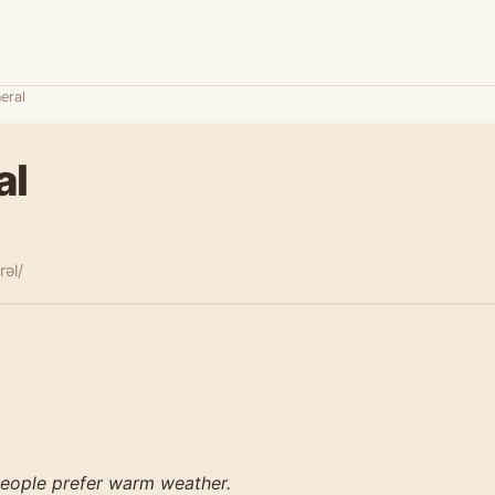
eral
al
rəl/
people prefer warm weather.