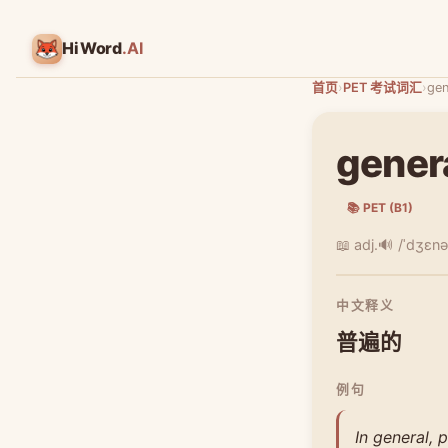
HiWord
.AI
首页
›
PET 考试词汇
›
gen
gener
📚 PET (B1)
📖 adj.
🔊 /ˈdʒɛnə
中文释义
普遍的
例句
In general, 