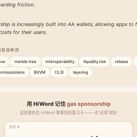
rding friction.
hip is increasingly built into AA wallets, allowing apps to 
costs for their users.
的其他单词
ove
merkle tree
interoperability
liquidity risk
rebase
ermissionless
BitVM
(3,3)
layering
用 HiWord 记住
gas sponsorship
这就是你在 HiWord 里看到的复习卡 —— 点"记得"就好