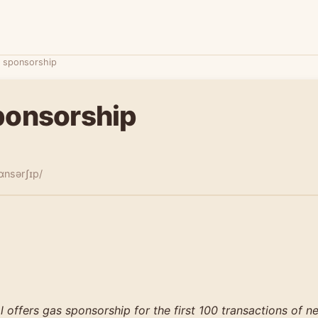
 sponsorship
ponsorship
ɑnsərʃɪp/
 offers gas sponsorship for the first 100 transactions of n