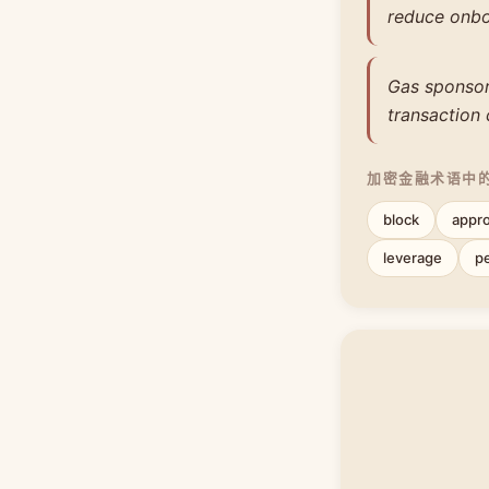
reduce onboa
Gas sponsors
transaction 
加密金融术语中
block
appr
leverage
p