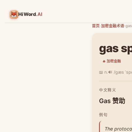
HiWord
.AI
首页
›
加密金融术语
›
gas
gas s
🔥 加密金融
📖 n.
🔊 /ɡæs ˈsp
中文释义
Gas 赞助
例句
The protocol