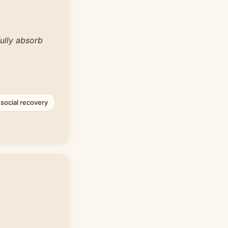
fully absorb
social recovery