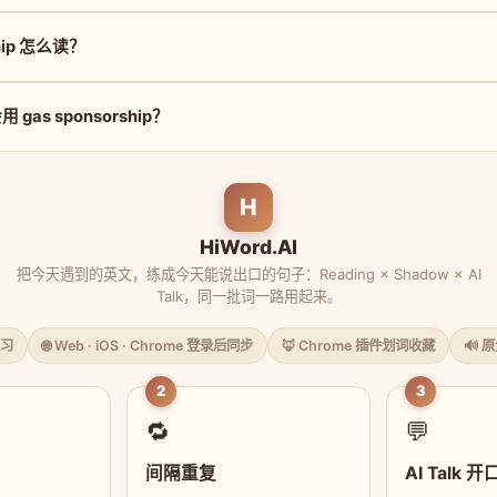
ship 怎么读？
as sponsorship？
H
HiWord.AI
把今天遇到的英文，练成今天能说出口的句子：Reading × Shadow × AI
Talk，同一批词一路用起来。
习
🌐 Web · iOS · Chrome 登录后同步
🦊 Chrome 插件划词收藏
🔊 
2
3
🔁
💬
间隔重复
AI Talk 开