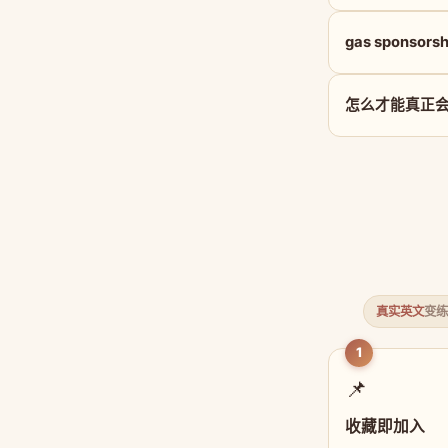
gas sponsor
怎么才能真正会用 g
真实英文
变练
1
📌
收藏即加入