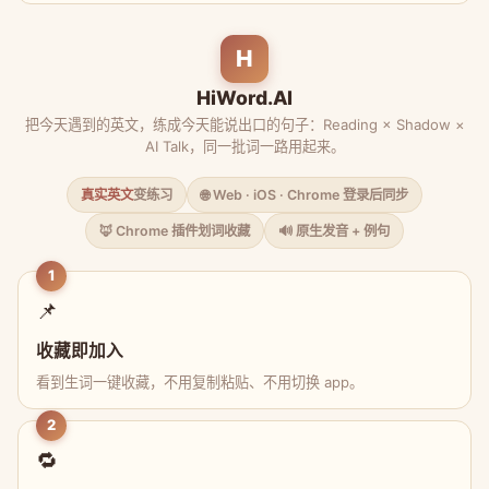
H
HiWord.AI
把今天遇到的英文，练成今天能说出口的句子：Reading × Shadow ×
AI Talk，同一批词一路用起来。
真实英文
变练习
🌐 Web · iOS · Chrome 登录后同步
🦊 Chrome 插件划词收藏
🔊 原生发音 + 例句
1
📌
收藏即加入
看到生词一键收藏，不用复制粘贴、不用切换 app。
2
🔁