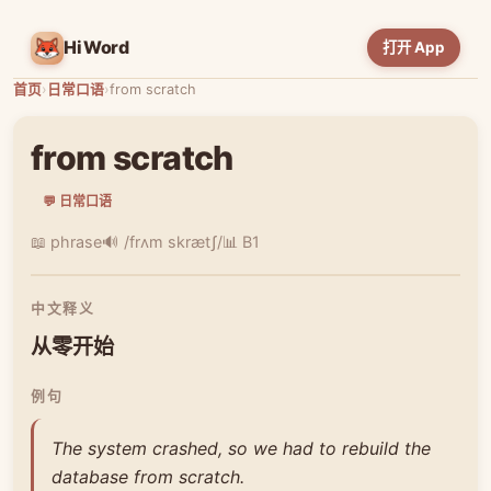
HiWord
打开 App
首页
›
日常口语
›
from scratch
from scratch
💬 日常口语
📖 phrase
🔊 /frʌm skrætʃ/
📊 B1
中文释义
从零开始
例句
The system crashed, so we had to rebuild the
database from scratch.