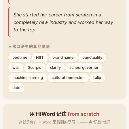
She started her career from scratch in a
completely new industry and worked her way
to the top.
日常口语中的其他单词
bedtime
HIIT
brand name
punctuality
wall
Scorpio
clarify
school governor
machine learning
cultural immersion
tulip
date
用 HiWord 记住
from scratch
这就是你在 HiWord 里看到的复习卡 —— 点"记得"就好