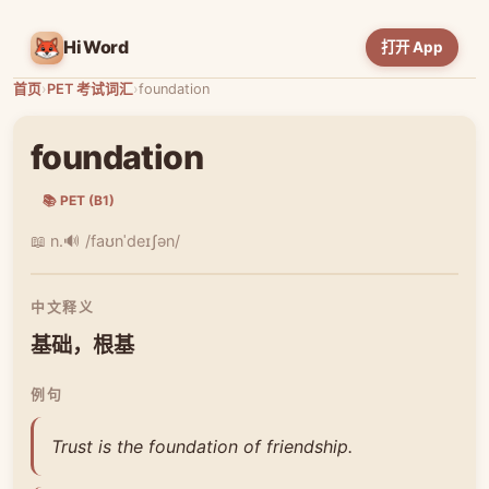
HiWord
打开 App
首页
›
PET 考试词汇
›
foundation
foundation
📚 PET (B1)
📖 n.
🔊 /faʊnˈdeɪʃən/
中文释义
基础，根基
例句
Trust is the foundation of friendship.