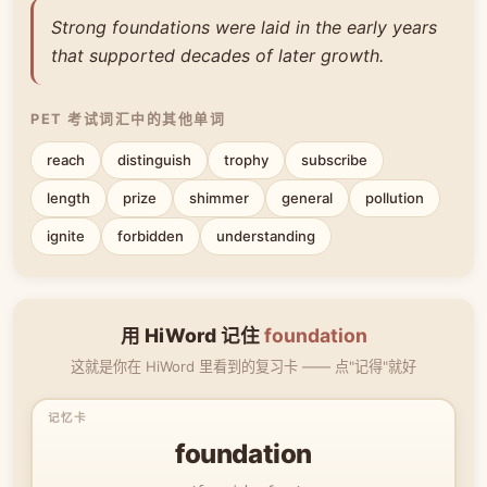
Strong foundations were laid in the early years
that supported decades of later growth.
PET 考试词汇中的其他单词
reach
distinguish
trophy
subscribe
length
prize
shimmer
general
pollution
ignite
forbidden
understanding
用 HiWord 记住
foundation
这就是你在 HiWord 里看到的复习卡 —— 点"记得"就好
foundation