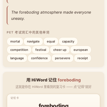
The foreboding atmosphere made everyone
uneasy.
PET 考试词汇中的其他单词
mortal
navigate
equal
capacity
competition
festival
cheer up
european
language
confidence
persevere
receipt
用 HiWord 记住
foreboding
这就是你在 HiWord 里看到的复习卡 —— 点"记得"就好
foreboding