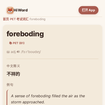
HiWord
打开 App
首页
›
PET 考试词汇
›
foreboding
foreboding
📚 PET (B1)
📖 adj.
🔊 /fɔːrˈboʊdɪŋ/
中文释义
不祥的
例句
A sense of foreboding filled the air as the
storm approached.