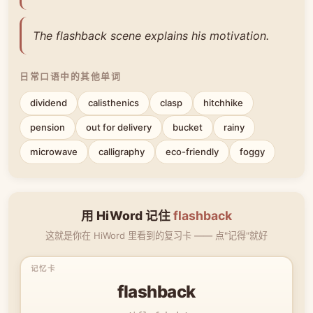
The flashback scene explains his motivation.
日常口语中的其他单词
dividend
calisthenics
clasp
hitchhike
pension
out for delivery
bucket
rainy
microwave
calligraphy
eco-friendly
foggy
用 HiWord 记住
flashback
这就是你在 HiWord 里看到的复习卡 —— 点"记得"就好
flashback