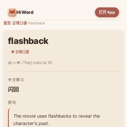
HiWord
打开 App
首页
›
日常口语
›
flashback
flashback
💬 日常口语
📖 n.
🔊 /ˈflæʃ.bæk/
📊 B1
中文释义
闪回
例句
The movie uses flashbacks to reveal the
character's past.