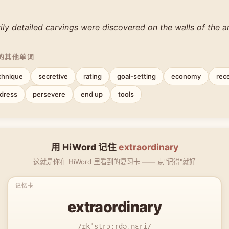
ily detailed carvings were discovered on the walls of the a
中的其他单词
chnique
secretive
rating
goal-setting
economy
rec
dress
persevere
end up
tools
用 HiWord 记住
extraordinary
这就是你在 HiWord 里看到的复习卡 —— 点"记得"就好
extraordinary
/ɪkˈstrɔːrdəˌnɛri/