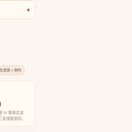
原生发音 + 例句
口
 AI 聊真实话
汇变成能用的。