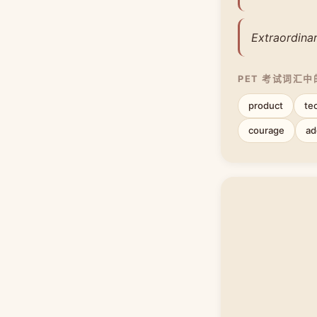
Extraordinar
PET 考试词汇
product
te
courage
ad