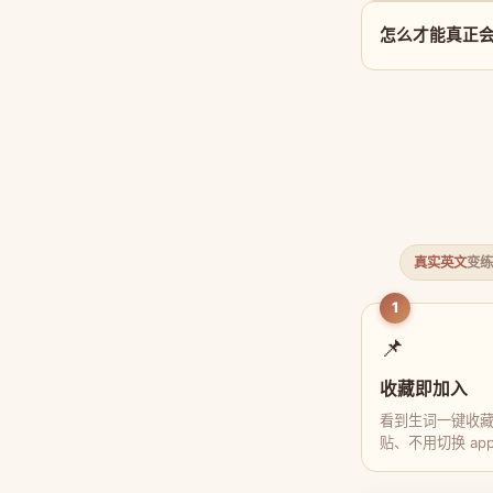
怎么才能真正会用 
真实英文
变练
1
📌
收藏即加入
看到生词一键收
贴、不用切换 ap