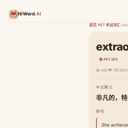
HiWord
.AI
首页
›
PET 考试词汇
›
ext
extra
📚 PET (B1)
📖 adj.
🔊 /ɪkˈstrɔ
中文释义
非凡的，特
例句
She achieve