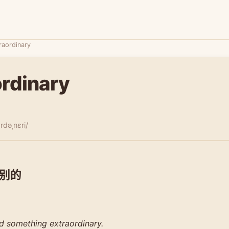
raordinary
ordinary
ːrdəˌnɛri/
别的
d something extraordinary.