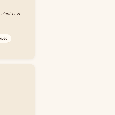
ncient cave.
eived