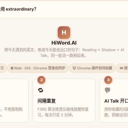
extraordinary？
H
HiWord.AI
把今天遇到的英文，练成今天能说出口的句子：Reading × Shadow × AI
Talk，同一批词一路用起来。
习
🌐 Web · iOS · Chrome 登录后同步
🦊 Chrome 插件划词收藏
🔊 
2
3
🔁
💬
间隔重复
AI Talk 开
藏，不用复制粘
FSRS 算法按遗忘曲线提醒你复
用你收藏的词跟
p。
习，每次只花 2 分钟。
题，把被动词