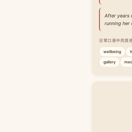
After years
running her
日常口语中的其
wellbeing
h
gallery
medi