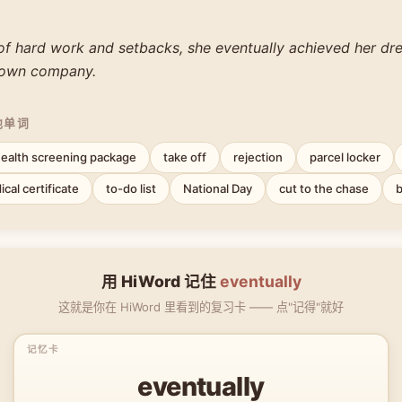
 of hard work and setbacks, she eventually achieved her dr
 own company.
他单词
ealth screening package
take off
rejection
parcel locker
cal certificate
to-do list
National Day
cut to the chase
用 HiWord 记住
eventually
这就是你在 HiWord 里看到的复习卡 —— 点"记得"就好
eventually