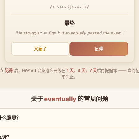
/ɪˈvɛn.tʃu.ə.li/
最终
"He struggled at first but eventually passed the exam."
又忘了
记得
点
记得
后，HiWord 会按遗忘曲线在
1 天、3 天、7 天
后再提醒你 —— 直到
牢为止。
关于
eventually
的常见问题
 是什么意思？
怎么读？