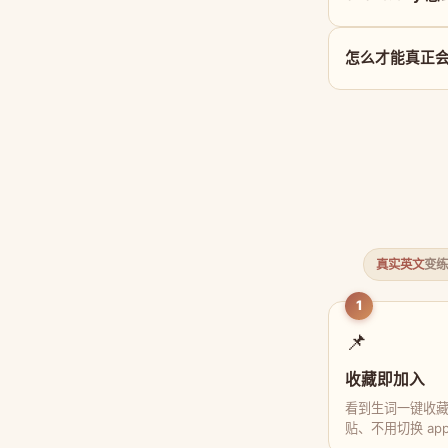
怎么才能真正会用 
真实英文
变练
1
📌
收藏即加入
看到生词一键收
贴、不用切换 ap