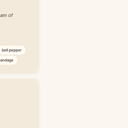
eam of
bell pepper
bandage