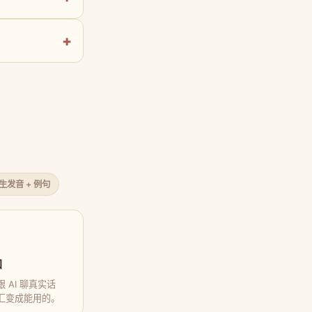
原生发音 + 例句
口
 AI 聊真实话
汇变成能用的。