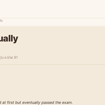
ly
ually
ʃu.ə.li/
📊 B1
 at first but eventually passed the exam.