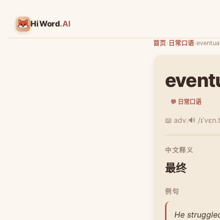
HiWord
.AI
首页
›
日常口语
›
eventual
event
💬 日常口语
📖 adv.
🔊 /ɪˈvɛn.t
中文释义
最终
例句
He struggled