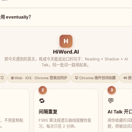
eventually？
H
HiWord.AI
把今天遇到的英文，练成今天能说出口的句子：Reading × Shadow × AI
Talk，同一批词一路用起来。
习
🌐 Web · iOS · Chrome 登录后同步
🦊 Chrome 插件划词收藏
🔊 
2
3
🔁
💬
间隔重复
AI Talk 开
藏，不用复制粘
FSRS 算法按遗忘曲线提醒你复
用你收藏的词跟
p。
习，每次只花 2 分钟。
题，把被动词