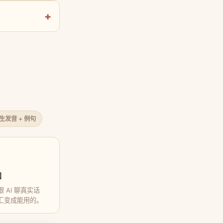
原生发音 + 例句
口
 AI 聊真实话
汇变成能用的。