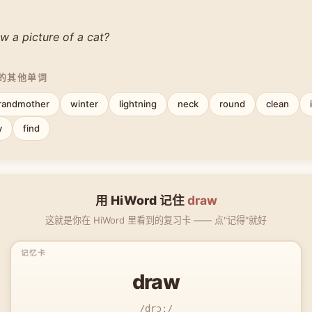
w a picture of a cat?
中的其他单词
randmother
winter
lightning
neck
round
clean
y
find
用 HiWord 记住
draw
这就是你在 HiWord 里看到的复习卡 —— 点"记得"就好
draw
/drɔː/