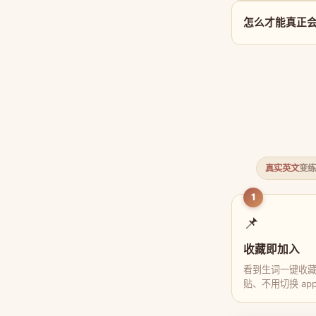
怎么才能真正会用
真实英文
变练
1
📌
收藏即加入
看到生词一键收
贴、不用切换 ap