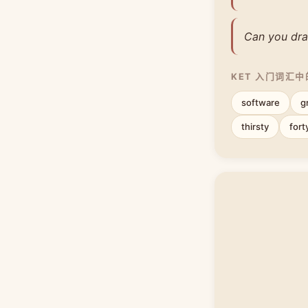
Can you dra
KET 入门词汇
software
g
thirsty
fort