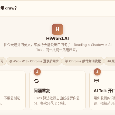
 draw？
H
HiWord.AI
把今天遇到的英文，练成今天能说出口的句子：Reading × Shadow × AI
Talk，同一批词一路用起来。
习
🌐 Web · iOS · Chrome 登录后同步
🦊 Chrome 插件划词收藏
🔊 
2
3
🔁
💬
间隔重复
AI Talk 开
藏，不用复制粘
FSRS 算法按遗忘曲线提醒你复
用你收藏的词跟
p。
习，每次只花 2 分钟。
题，把被动词