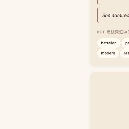
She admired 
PET 考试词汇
battalion
p
modern
re