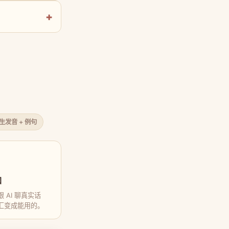
原生发音 + 例句
口
 AI 聊真实话
汇变成能用的。