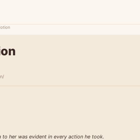
otion
ion
n/
 to her was evident in every action he took.