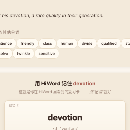
his devotion, a rare quality in their generation.
中的其他单词
atience
friendly
class
human
divide
qualified
st
solve
twinkle
sensitive
用 HiWord 记住
devotion
这就是你在 HiWord 里看到的复习卡 —— 点"记得"就好
devotion
/dɪˈvoʊʃən/