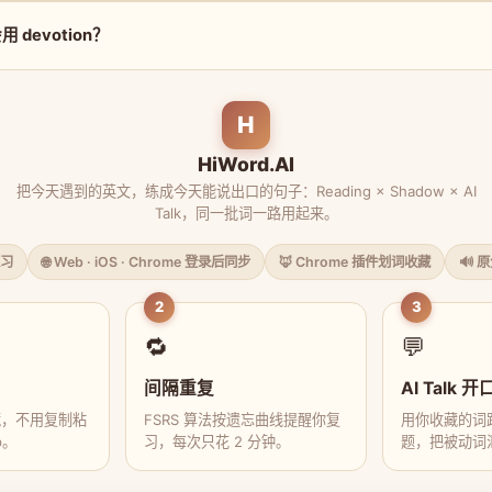
devotion？
H
HiWord.AI
把今天遇到的英文，练成今天能说出口的句子：Reading × Shadow × AI
Talk，同一批词一路用起来。
习
🌐 Web · iOS · Chrome 登录后同步
🦊 Chrome 插件划词收藏
🔊 
2
3
🔁
💬
间隔重复
AI Talk 开
藏，不用复制粘
FSRS 算法按遗忘曲线提醒你复
用你收藏的词跟
p。
习，每次只花 2 分钟。
题，把被动词