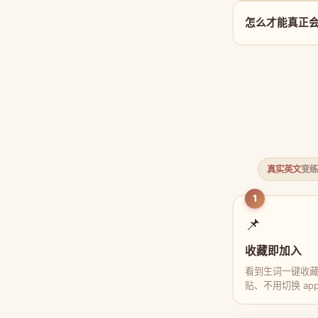
怎么才能真正会用 
真实英文
变练
1
📌
收藏即加入
看到生词一键收
贴、不用切换 ap