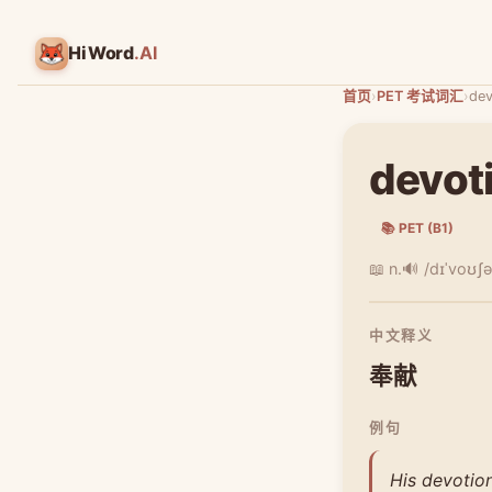
HiWord
.AI
首页
›
PET 考试词汇
›
dev
devot
📚 PET (B1)
📖 n.
🔊 /dɪˈvoʊʃə
中文释义
奉献
例句
His devotion