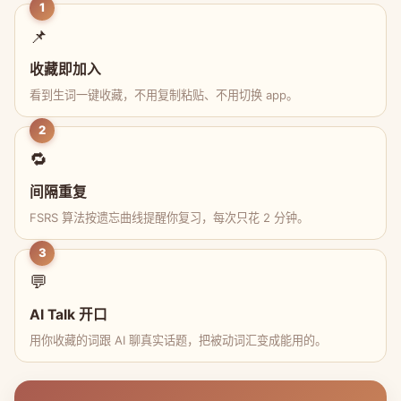
1
📌
收藏即加入
看到生词一键收藏，不用复制粘贴、不用切换 app。
2
🔁
间隔重复
FSRS 算法按遗忘曲线提醒你复习，每次只花 2 分钟。
3
💬
AI Talk 开口
用你收藏的词跟 AI 聊真实话题，把被动词汇变成能用的。