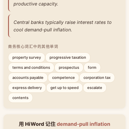
productive capacity.
Central banks typically raise interest rates to
cool demand-pull inflation.
商务核心词汇中的其他单词
property survey
progressive taxation
terms and conditions
prospectus
form
accounts payable
competence
corporation tax
express delivery
get up to speed
escalate
contents
用 HiWord 记住
demand-pull inflation