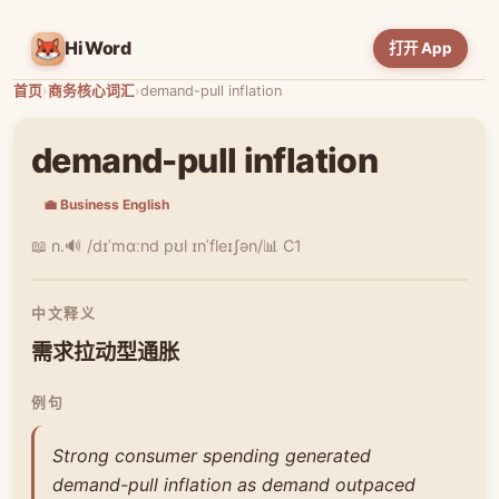
HiWord
打开 App
首页
›
商务核心词汇
›
demand-pull inflation
demand-pull inflation
💼 Business English
📖 n.
🔊 /dɪˈmɑːnd pʊl ɪnˈfleɪʃən/
📊 C1
中文释义
需求拉动型通胀
例句
Strong consumer spending generated
demand-pull inflation as demand outpaced