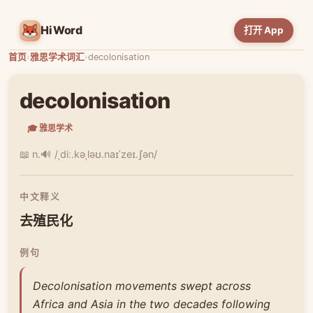
HiWord
打开 App
首页
›
雅思学术词汇
›
decolonisation
decolonisation
🎓 雅思学术
📖 n.
🔊 /ˌdiː.kəˌləʊ.naɪˈzeɪ.ʃən/
中文释义
去殖民化
例句
Decolonisation movements swept across
Africa and Asia in the two decades following