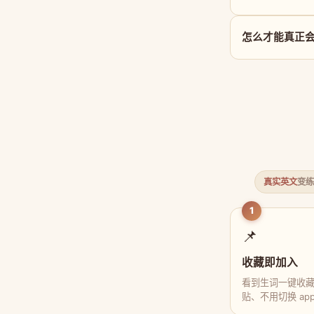
怎么才能真正会用
真实英文
变练
1
📌
收藏即加入
看到生词一键收
贴、不用切换 ap