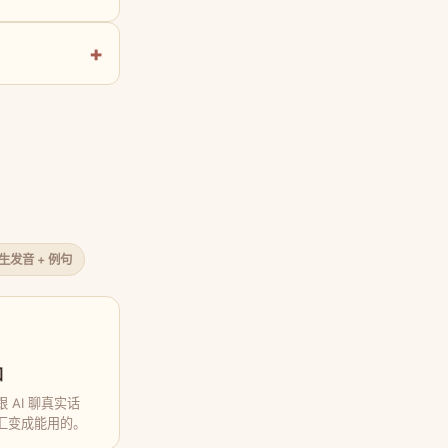
原生发音 + 例句
口
 AI 聊真实话
汇变成能用的。