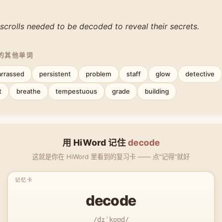
scrolls needed to be decoded to reveal their secrets.
中的其他单词
rrassed
persistent
problem
staff
glow
detective
t
breathe
tempestuous
grade
building
用 HiWord 记住
decode
这就是你在 HiWord 里看到的复习卡 —— 点"记得"就好
decode
/dɪˈkoʊd/