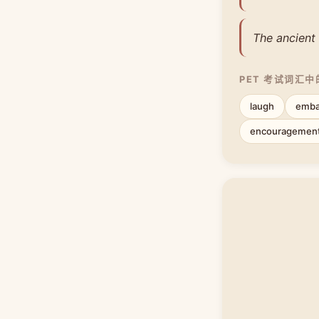
The ancient 
PET 考试词汇
laugh
emba
encouragemen