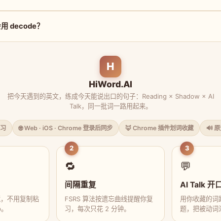
 decode？
H
HiWord.AI
把今天遇到的英文，练成今天能说出口的句子：Reading × Shadow × AI
Talk，同一批词一路用起来。
习
🌐 Web · iOS · Chrome 登录后同步
🦊 Chrome 插件划词收藏
🔊 
2
3
🔁
💬
间隔重复
AI Talk 开
藏，不用复制粘
FSRS 算法按遗忘曲线提醒你复
用你收藏的词跟
p。
习，每次只花 2 分钟。
题，把被动词