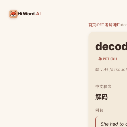
HiWord
.AI
首页
›
PET 考试词汇
›
de
deco
📚 PET (B1)
📖 v.
🔊 /dɪˈkoʊd/
中文释义
解码
例句
She had to 