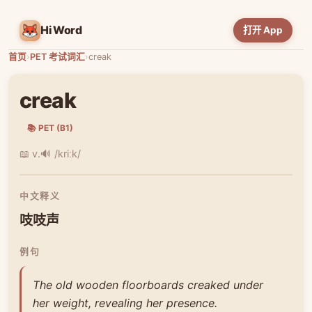
HiWord
打开 App
首页
›
PET 考试词汇
›
creak
creak
📚 PET (B1)
📖 v.
🔊 /kriːk/
中文释义
吱吱声
例句
The old wooden floorboards creaked under
her weight, revealing her presence.