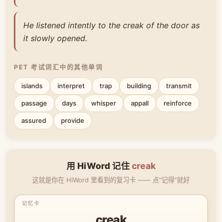
He listened intently to the creak of the door as
it slowly opened.
PET 考试词汇中的其他单词
islands
interpret
trap
building
transmit
passage
days
whisper
appall
reinforce
assured
provide
用 HiWord 记住
creak
这就是你在 HiWord 里看到的复习卡 —— 点"记得"就好
creak