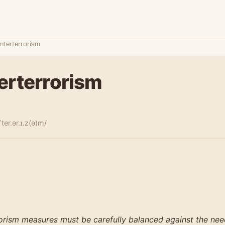
nterterrorism
erterrorism
ˈter.ər.ɪ.z(ə)m/
orism measures must be carefully balanced against the nee