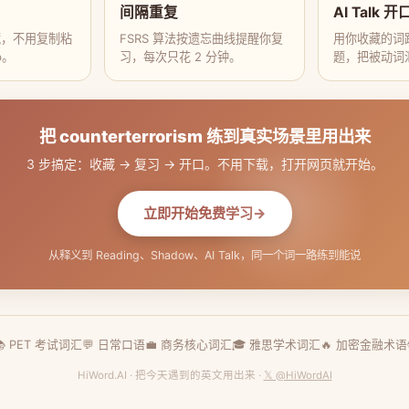
间隔重复
AI Talk 开
藏，不用复制粘
FSRS 算法按遗忘曲线提醒你复
用你收藏的词跟
p。
习，每次只花 2 分钟。
题，把被动词
把 counterterrorism 练到真实场景里用出来
3 步搞定：收藏 → 复习 → 开口。不用下载，打开网页就开始。
立即开始免费学习
从释义到 Reading、Shadow、AI Talk，同一个词一路练到能说
📚 PET 考试词汇
💬 日常口语
💼 商务核心词汇
🎓 雅思学术词汇
🔥 加密金融术语
HiWord.AI · 把今天遇到的英文用出来 ·
𝕏 @HiWordAI