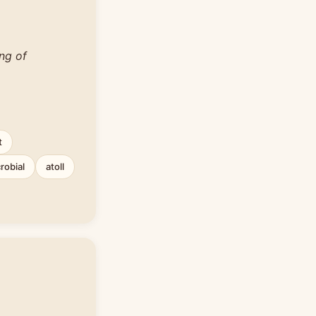
ng of
t
robial
atoll