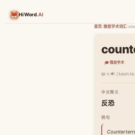
HiWord
.AI
首页
›
雅思学术词汇
›
cou
count
🎓 雅思学术
📖 n.
🔊 /ˌkaʊn.tə.
中文释义
反恐
例句
Counterterr