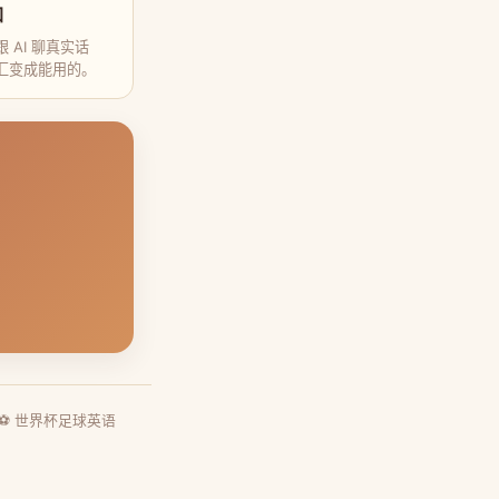
口
 AI 聊真实话
汇变成能用的。
⚽ 世界杯足球英语