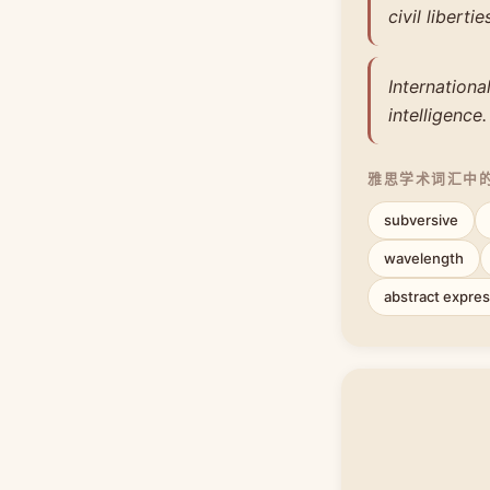
civil libertie
Internationa
intelligence.
雅思学术词汇中
subversive
wavelength
abstract expre