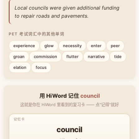
Local councils were given additional funding
to repair roads and pavements.
PET 考试词汇中的其他单词
experience
glow
necessity
enter
peer
groan
commission
flutter
narrative
tide
elation
focus
用 HiWord 记住
council
这就是你在 HiWord 里看到的复习卡 —— 点"记得"就好
council