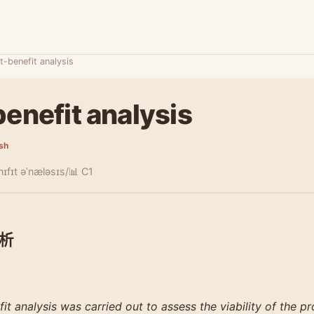
t-benefit analysis
enefit analysis
ish
nɪfɪt əˈnæləsɪs/
📊 C1
析
it analysis was carried out to assess the viability of the 