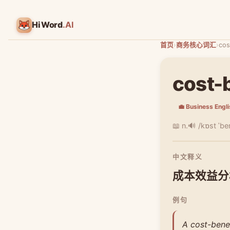
HiWord
.AI
首页
›
商务核心词汇
›
cos
cost-b
💼 Business Engl
📖 n.
🔊 /kɒst ˈbe
中文释义
成本效益分
例句
A cost-benef