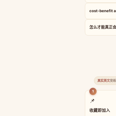
cost-benefit
怎么才能真正会用 c
真实英文
变练
1
📌
收藏即加入