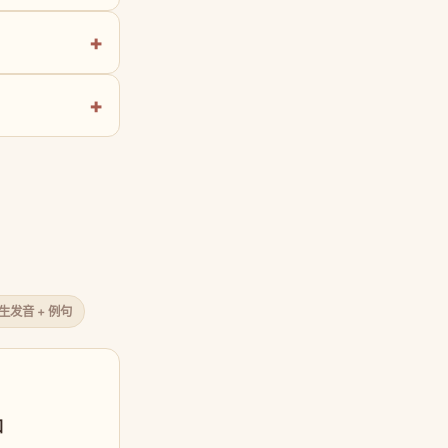
原生发音 + 例句
口