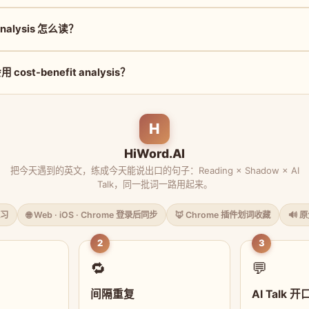
 analysis 怎么读？
ost-benefit analysis？
H
HiWord.AI
把今天遇到的英文，练成今天能说出口的句子：Reading × Shadow × AI
Talk，同一批词一路用起来。
习
🌐 Web · iOS · Chrome 登录后同步
🦊 Chrome 插件划词收藏
🔊 
2
3
🔁
💬
间隔重复
AI Talk 开