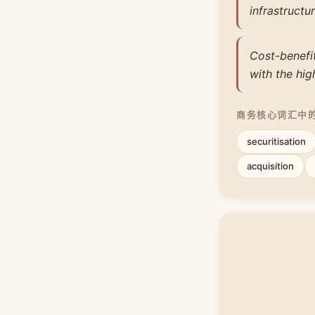
infrastructu
Cost-benefit
with the hig
商务核心词汇中
securitisation
acquisition