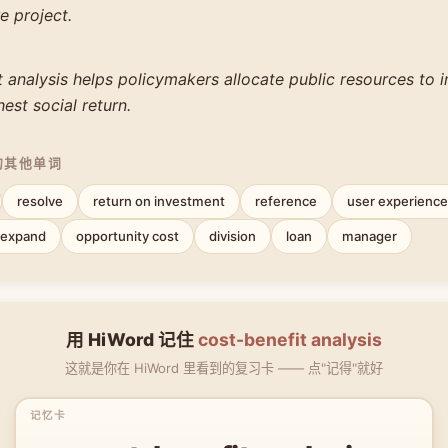
re project.
 analysis helps policymakers allocate public resources to in
hest social return.
的其他单词
resolve
return on investment
reference
user experience
expand
opportunity cost
division
loan
manager
用 HiWord 记住
cost-benefit analysis
这就是你在 HiWord 里看到的复习卡 —— 点"记得"就好