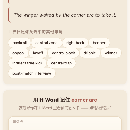
The winger waited by the corner arc to take it.
世界杯足球英语中的其他单词
bankroll
central zone
right back
banner
appeal
layoff
central block
dribble
winner
indirect free kick
central trap
post-match interview
用 HiWord 记住
corner arc
这就是你在 HiWord 里看到的复习卡 —— 点"记得"就好