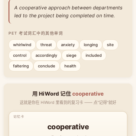
A cooperative approach between departments
led to the project being completed on time.
PET 考试词汇中的其他单词
whirlwind
threat
anxiety
longing
site
control
accordingly
siege
included
faltering
conclude
health
用 HiWord 记住
cooperative
这就是你在 HiWord 里看到的复习卡 —— 点"记得"就好
cooperative