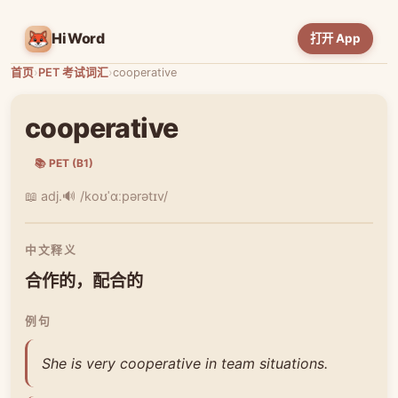
HiWord
打开 App
首页
›
PET 考试词汇
›
cooperative
cooperative
📚 PET (B1)
📖 adj.
🔊 /koʊˈɑːpərətɪv/
中文释义
合作的，配合的
例句
She is very cooperative in team situations.