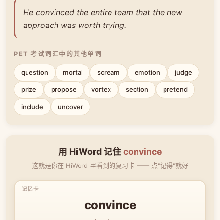
He convinced the entire team that the new
approach was worth trying.
PET 考试词汇中的其他单词
question
mortal
scream
emotion
judge
prize
propose
vortex
section
pretend
include
uncover
用 HiWord 记住
convince
这就是你在 HiWord 里看到的复习卡 —— 点"记得"就好
convince