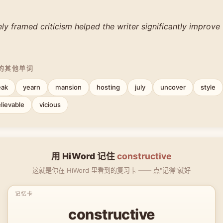
ly framed criticism helped the writer significantly improve
中的其他单词
ak
yearn
mansion
hosting
july
uncover
style
lievable
vicious
用 HiWord 记住
constructive
这就是你在 HiWord 里看到的复习卡 —— 点"记得"就好
constructive