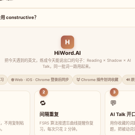
constructive？
H
HiWord.AI
把今天遇到的英文，练成今天能说出口的句子：Reading × Shadow × AI
Talk，同一批词一路用起来。
习
🌐 Web · iOS · Chrome 登录后同步
🦊 Chrome 插件划词收藏
🔊 
2
3
🔁
💬
间隔重复
AI Talk 开
藏，不用复制粘
FSRS 算法按遗忘曲线提醒你复
用你收藏的词跟
p。
习，每次只花 2 分钟。
题，把被动词