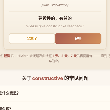
/kənˈstrʌktɪv/
建设性的，有益的
"Please give constructive feedback."
又忘了
记得
点
记得
后，HiWord 会按遗忘曲线在
1 天、3 天、7 天
后再提醒你 —— 直到
牢为止。
关于
constructive
的常见问题
ve 是什么意思？
e 怎么读？