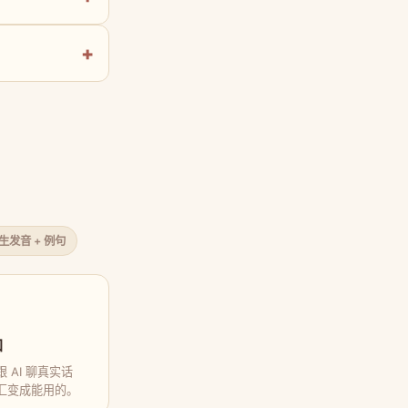
原生发音 + 例句
口
 AI 聊真实话
汇变成能用的。