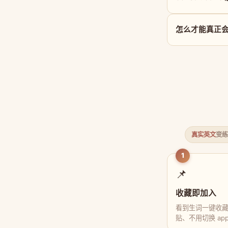
怎么才能真正会用 
真实英文
变练
1
📌
收藏即加入
看到生词一键收
贴、不用切换 ap