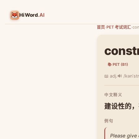
HiWord
.AI
首页
›
PET 考试词汇
›
con
const
📚 PET (B1)
📖 adj.
🔊 /kənˈstr
中文释义
建设性的，
例句
Please give