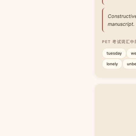
Constructive
manuscript.
PET 考试词汇
tuesday
we
lonely
unbe