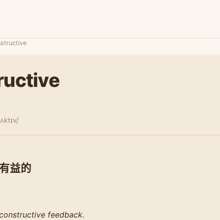
structive
ructive
ʌktɪv/
有益的
 constructive feedback.