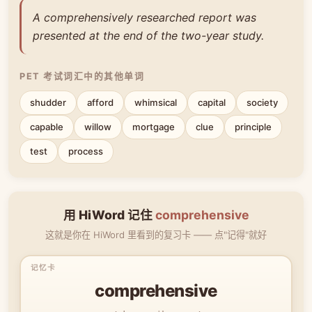
A comprehensively researched report was
presented at the end of the two-year study.
PET 考试词汇中的其他单词
shudder
afford
whimsical
capital
society
capable
willow
mortgage
clue
principle
test
process
用 HiWord 记住
comprehensive
这就是你在 HiWord 里看到的复习卡 —— 点"记得"就好
comprehensive