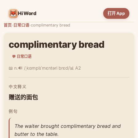
HiWord
打开 App
首页
›
日常口语
›
complimentary bread
complimentary bread
💬 日常口语
📖 n.
🔊 /ˌkɑmplɪˈmɛntəri brɛd/
📊 A2
中文释义
赠送的面包
例句
The waiter brought complimentary bread and
butter to the table.