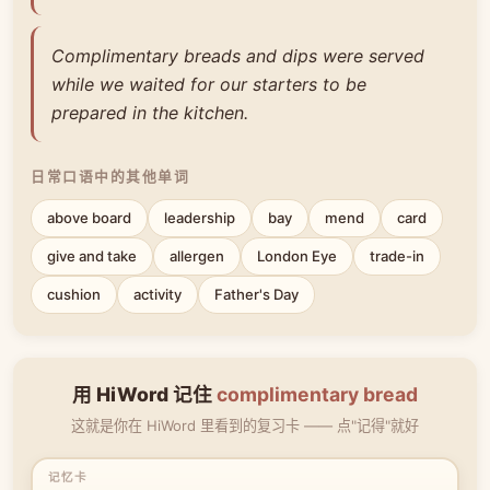
Complimentary breads and dips were served
while we waited for our starters to be
prepared in the kitchen.
日常口语中的其他单词
above board
leadership
bay
mend
card
give and take
allergen
London Eye
trade-in
cushion
activity
Father's Day
用 HiWord 记住
complimentary bread
这就是你在 HiWord 里看到的复习卡 —— 点"记得"就好