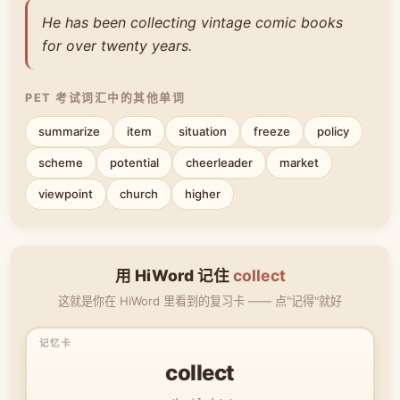
He has been collecting vintage comic books
for over twenty years.
PET 考试词汇中的其他单词
summarize
item
situation
freeze
policy
scheme
potential
cheerleader
market
viewpoint
church
higher
用 HiWord 记住
collect
这就是你在 HiWord 里看到的复习卡 —— 点"记得"就好
collect