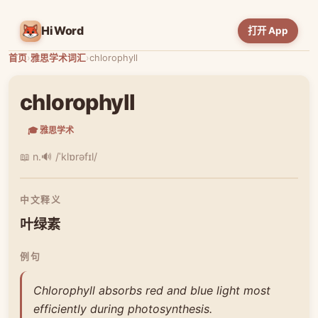
HiWord
打开 App
首页
›
雅思学术词汇
›
chlorophyll
chlorophyll
🎓 雅思学术
📖 n.
🔊 /ˈklɒrəfɪl/
中文释义
叶绿素
例句
Chlorophyll absorbs red and blue light most
efficiently during photosynthesis.