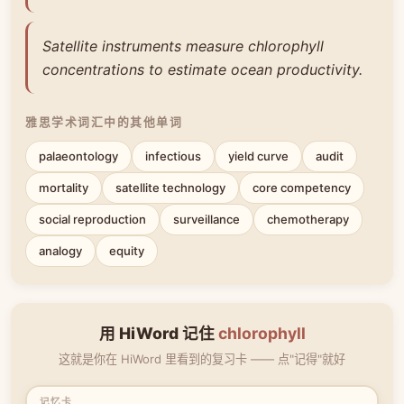
Satellite instruments measure chlorophyll
concentrations to estimate ocean productivity.
雅思学术词汇中的其他单词
palaeontology
infectious
yield curve
audit
mortality
satellite technology
core competency
social reproduction
surveillance
chemotherapy
analogy
equity
用 HiWord 记住
chlorophyll
这就是你在 HiWord 里看到的复习卡 —— 点"记得"就好