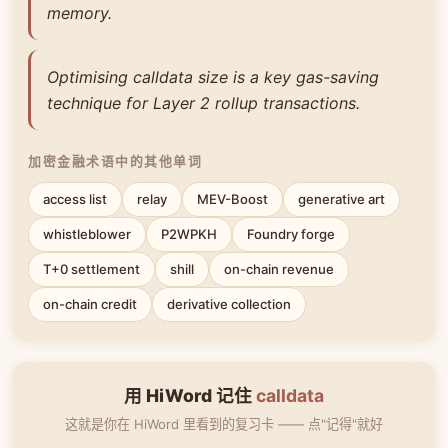
memory.
Optimising calldata size is a key gas-saving
technique for Layer 2 rollup transactions.
加密金融术语中的其他单词
access list
relay
MEV-Boost
generative art
whistleblower
P2WPKH
Foundry forge
T+0 settlement
shill
on-chain revenue
on-chain credit
derivative collection
用 HiWord 记住
calldata
这就是你在 HiWord 里看到的复习卡 —— 点"记得"就好