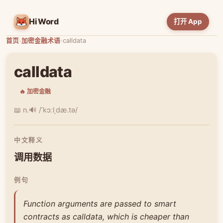
HiWord
打开 App
首页
›
加密金融术语
›
calldata
calldata
🔥 加密金融
📖 n.
🔊 /ˈkɔːlˌdæ.tə/
中文释义
调用数据
例句
Function arguments are passed to smart
contracts as calldata, which is cheaper than