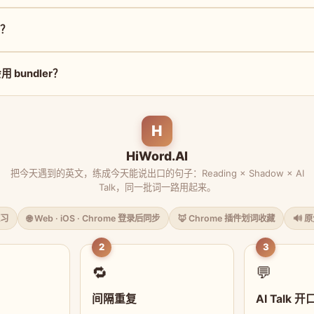
读？
bundler？
H
HiWord.AI
把今天遇到的英文，练成今天能说出口的句子：Reading × Shadow × AI
Talk，同一批词一路用起来。
习
🌐 Web · iOS · Chrome 登录后同步
🦊 Chrome 插件划词收藏
🔊 
2
3
🔁
💬
间隔重复
AI Talk 开