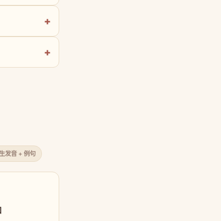
原生发音 + 例句
口