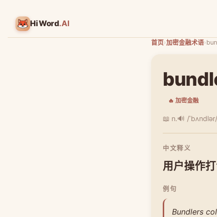
HiWord
.AI
首页
›
加密金融术语
›
bun
bundl
🔥 加密金融
📖 n.
🔊 /ˈbʌndlər
中文释义
用户操作打
例句
Bundlers co