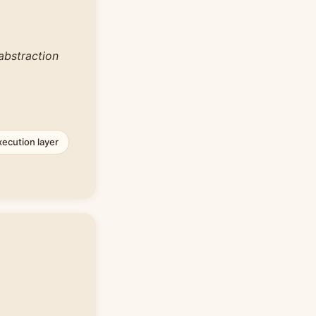
abstraction
xecution layer