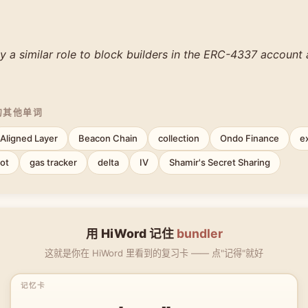
y a similar role to block builders in the ERC-4337 account 
的其他单词
Aligned Layer
Beacon Chain
collection
Ondo Finance
e
ot
gas tracker
delta
IV
Shamir's Secret Sharing
用 HiWord 记住
bundler
这就是你在 HiWord 里看到的复习卡 —— 点"记得"就好