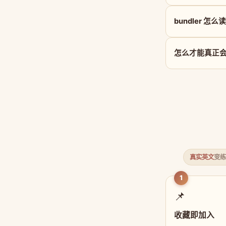
bundler 怎么
怎么才能真正会用 
真实英文
变练
1
📌
收藏即加入