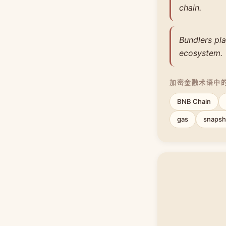
chain.
Bundlers pla
ecosystem.
加密金融术语中
BNB Chain
gas
snapsh