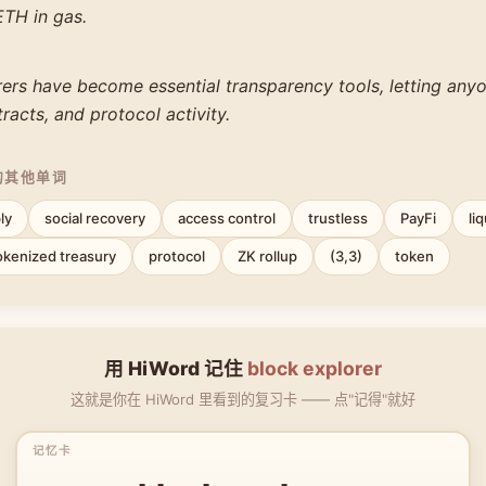
ETH in gas.
ers have become essential transparency tools, letting any
tracts, and protocol activity.
的其他单词
ly
social recovery
access control
trustless
PayFi
li
okenized treasury
protocol
ZK rollup
(3,3)
token
用 HiWord 记住
block explorer
这就是你在 HiWord 里看到的复习卡 —— 点"记得"就好