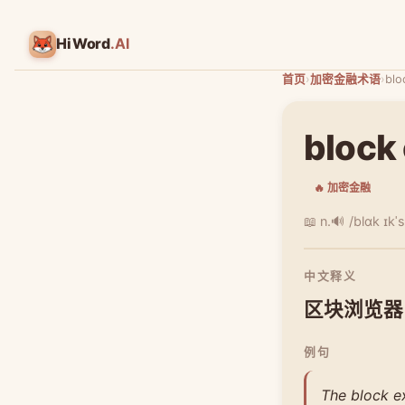
HiWord
.AI
首页
›
加密金融术语
›
blo
block
🔥 加密金融
📖 n.
🔊 /blɑk ɪkˈs
中文释义
区块浏览器
例句
The block e