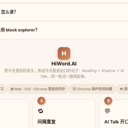
rer 怎么读？
lock explorer？
H
HiWord.AI
把今天遇到的英文，练成今天能说出口的句子：Reading × Shadow × AI
Talk，同一批词一路用起来。
习
🌐 Web · iOS · Chrome 登录后同步
🦊 Chrome 插件划词收藏
🔊 
2
3
🔁
💬
间隔重复
AI Talk 开