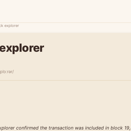
ck explorer
 explorer
plɔːrər/
xplorer confirmed the transaction was included in block 1