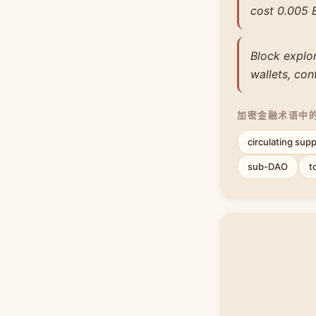
cost 0.005 
Block explor
wallets, con
加密金融术语中
circulating supp
sub-DAO
t