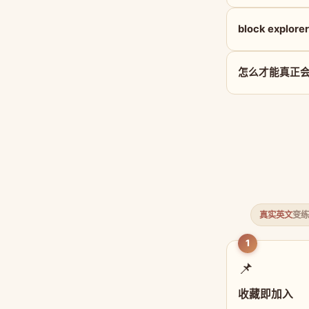
block explo
怎么才能真正会用 b
真实英文
变练
1
📌
收藏即加入