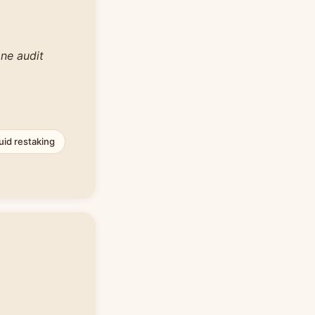
one audit
quid restaking