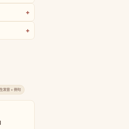
原生发音 + 例句
口