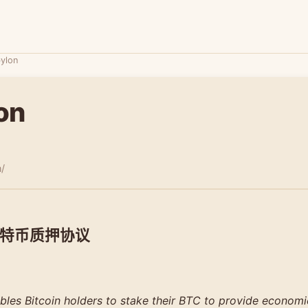
ylon
on
n/
n 比特币质押协议
les Bitcoin holders to stake their BTC to provide economi