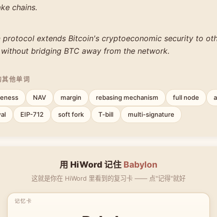
ke chains.
 protocol extends Bitcoin's cryptoeconomic security to ot
 without bridging BTC away from the network.
的其他单词
veness
NAV
margin
rebasing mechanism
full node
a
al
EIP-712
soft fork
T-bill
multi-signature
用 HiWord 记住
Babylon
这就是你在 HiWord 里看到的复习卡 —— 点"记得"就好