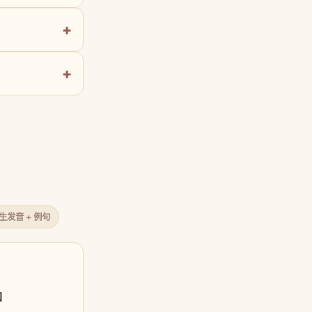
原生发音 + 例句
口