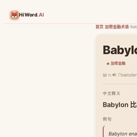
HiWord
.AI
首页
›
加密金融术语
›
Bab
Babyl
🔥 加密金融
📖 n.
🔊 /ˈbæbɪlɒ
中文释义
Babylo
例句
Babylon enab