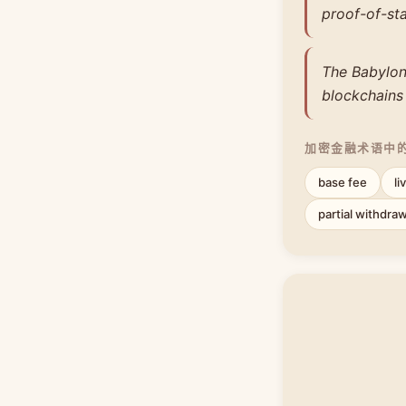
proof-of-sta
The Babylon
blockchains
加密金融术语中
base fee
li
partial withdraw