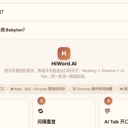
读？
 Babylon？
H
HiWord.AI
把今天遇到的英文，练成今天能说出口的句子：Reading × Shadow × AI
Talk，同一批词一路用起来。
习
🌐 Web · iOS · Chrome 登录后同步
🦊 Chrome 插件划词收藏
🔊 
2
3
🔁
💬
间隔重复
AI Talk 开