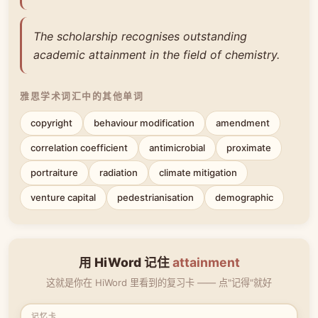
The scholarship recognises outstanding
academic attainment in the field of chemistry.
雅思学术词汇中的其他单词
copyright
behaviour modification
amendment
correlation coefficient
antimicrobial
proximate
portraiture
radiation
climate mitigation
venture capital
pedestrianisation
demographic
用 HiWord 记住
attainment
这就是你在 HiWord 里看到的复习卡 —— 点"记得"就好