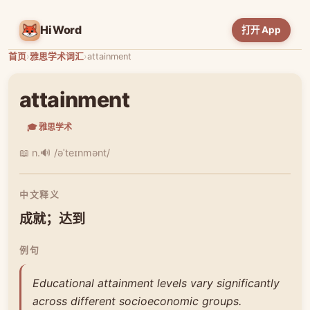
HiWord
打开 App
首页
›
雅思学术词汇
›
attainment
attainment
🎓 雅思学术
📖 n.
🔊 /əˈteɪnmənt/
中文释义
成就；达到
例句
Educational attainment levels vary significantly
across different socioeconomic groups.