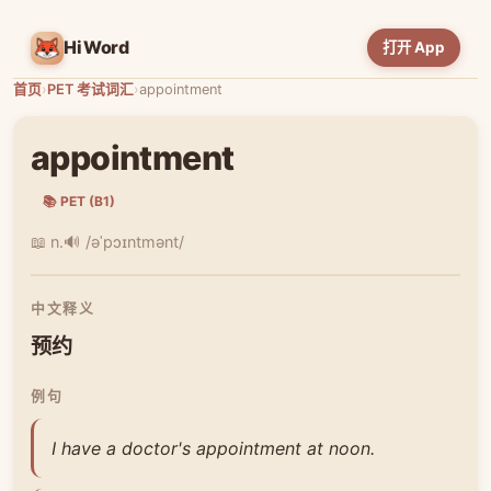
HiWord
打开 App
首页
›
PET 考试词汇
›
appointment
appointment
📚 PET (B1)
📖 n.
🔊 /əˈpɔɪntmənt/
中文释义
预约
例句
I have a doctor's appointment at noon.