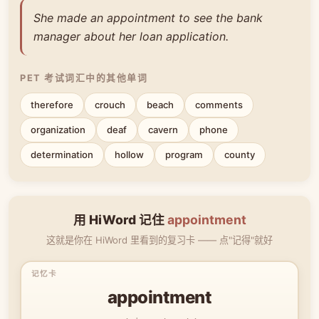
She made an appointment to see the bank
manager about her loan application.
PET 考试词汇中的其他单词
therefore
crouch
beach
comments
organization
deaf
cavern
phone
determination
hollow
program
county
用 HiWord 记住
appointment
这就是你在 HiWord 里看到的复习卡 —— 点"记得"就好
appointment