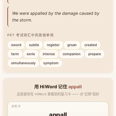
We were appalled by the damage caused by
the storm.
PET 考试词汇中的其他单词
sword
subtle
register
groan
created
term
eerie
intense
companion
prepare
simultaneously
symptom
用 HiWord 记住
appall
这就是你在 HiWord 里看到的复习卡 —— 点"记得"就好
appall