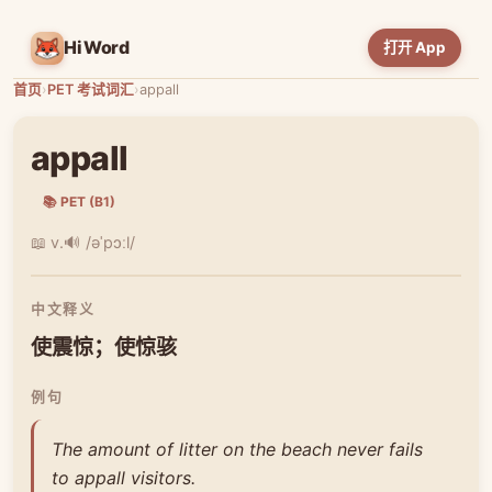
HiWord
打开 App
首页
›
PET 考试词汇
›
appall
appall
📚 PET (B1)
📖 v.
🔊 /əˈpɔːl/
中文释义
使震惊；使惊骇
例句
The amount of litter on the beach never fails
to appall visitors.