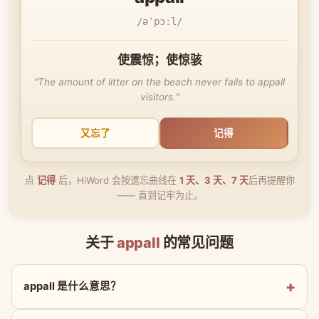
/əˈpɔːl/
使震惊；使惊骇
"The amount of litter on the beach never fails to appall
visitors."
又忘了
记得
点
记得
后，HiWord 会按遗忘曲线在
1 天、3 天、7 天
后再提醒你
—— 直到记牢为止。
关于
appall
的常见问题
appall 是什么意思？