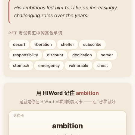
His ambitions led him to take on increasingly
challenging roles over the years.
PET 考试词汇中的其他单词
desert
liberation
shelter
subscribe
responsibility
discount
dedication
server
stomach
emergency
vulnerable
chest
用 HiWord 记住
ambition
这就是你在 HiWord 里看到的复习卡 —— 点"记得"就好
ambition