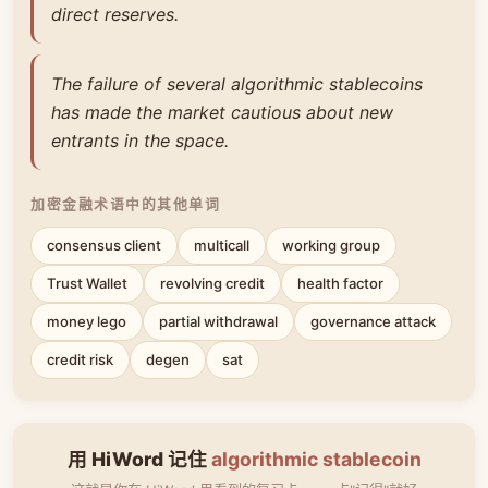
direct reserves.
The failure of several algorithmic stablecoins
has made the market cautious about new
entrants in the space.
加密金融术语中的其他单词
consensus client
multicall
working group
Trust Wallet
revolving credit
health factor
money lego
partial withdrawal
governance attack
credit risk
degen
sat
用 HiWord 记住
algorithmic stablecoin