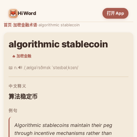
HiWord
打开 App
首页
›
加密金融术语
›
algorithmic stablecoin
algorithmic stablecoin
🔥 加密金融
📖 n.
🔊 /ˌælɡəˈrɪðmɪk ˈsteɪbəlˌkɔɪn/
中文释义
算法稳定币
例句
Algorithmic stablecoins maintain their peg
through incentive mechanisms rather than