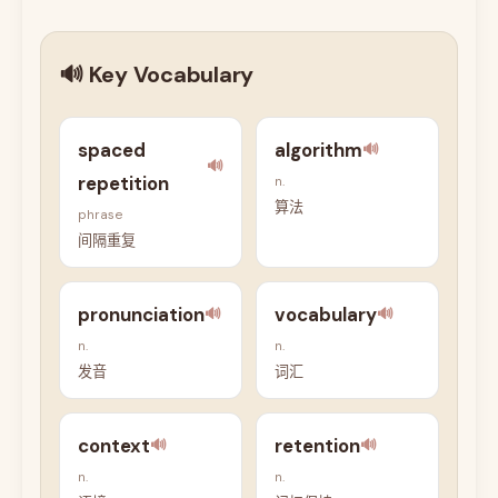
🔊 Key Vocabulary
spaced
algorithm
🔊
🔊
repetition
n.
算法
phrase
间隔重复
pronunciation
vocabulary
🔊
🔊
n.
n.
发音
词汇
context
retention
🔊
🔊
n.
n.