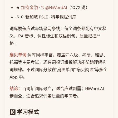
🔥
加密金融
·
𝕏 @HiWordAI
（1072 词）
🇸🇬 新加坡 PSLE · 科学课程词库
词库覆盖应试与场景两条线，每个词条都配有中文释
义、IPA 音标、词性标注和双语例句，质量把控严
格。
扇贝单词
词库同样丰富，覆盖四六级、考研、雅思、
托福等主要考试，还有词根词缀拆解功能帮助理解构
词规律。不过词库分散在"扇贝单词""扇贝阅读"等多个
App 中。
结论：
百词斩词库最广，适合应试刚需；HiWord.AI
精而全，适合追求词条质量的学习者。
3️⃣ 学习模式