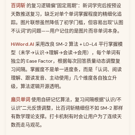
百词斩
的复习逻辑偏"固定周期"：新词学完后按预设
天数推送复习，缺乏对单个单词掌握程度的精细化追
踪。图片联想虽然降低了初学门槛，但容易出现"认图
不认词"的问题——用户记住的是图片而非单词本身。
HiWord.AI
采用改良 SM-2 算法 + L0–L4 平行掌握模
型（未学→认识→理解→会读→会用），每个单词有
独立的 Ease Factor，根据每次回答质量动态调整复
习间隔。掌握度不是单一进度条，而是「认词、阅读
理解、跟读发音、主动使用」几个维度各自独立升
级，算法逻辑开源透明。
扇贝单词
使用自研记忆算法，复习间隔根据"认识/不
认识"二元反馈调整，比百词斩精细但不如 SM-2 那样
有数学理论支撑。打卡机制有时会让用户为了连续天
数而走马观花。