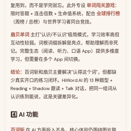
复用到，而不是学完就忘。此外专设
单词闯关游戏
：
限时答题 + 连击倍数 + 生命值系统，配合
全球排行榜
（周榜 / 总榜）与世界学习者同台竞技。
扇贝单词
主打"认识/不认识"极简模式，学习效率高但
互动性较弱。词根词缀拆解是亮点，帮助理解而非死
记。完整生态（阅读、听力、口语 App）提供多维度
学习，但需要在多个 App 间切换。
结论：
百词斩和扇贝主要解决"认得这个词"，但都缺
少真实开口的练习闭环。HiWord.AI 的 13 种题型 +
Reading + Shadow 跟读 + Talk 对话，把同一组词从
认识练到能说，这是关键差异化。
4️⃣ AI 功能
百词斩
在 AI 方面投入不多，核心体验仍围绕图片联