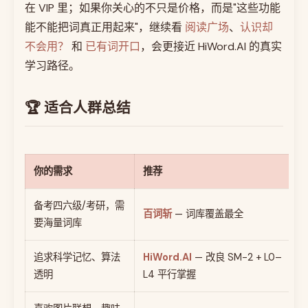
在 VIP 里；如果你关心的不只是价格，而是"这些功能
能不能把词真正用起来"，继续看
阅读广场
、
认识却
不会用？
和
已有词开口
，会更接近 HiWord.AI 的真实
学习路径。
🏆 适合人群总结
你的需求
推荐
备考四六级/考研，需
百词斩
— 词库覆盖最全
要海量词库
追求科学记忆、算法
HiWord.AI
— 改良 SM-2 + L0–
透明
L4 平行掌握