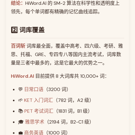
结论：
HiWord.AI 的 SM-2 算法在科学性和透明度上
领先，每个单词都有精确的记忆曲线追踪。
2️⃣ 词库覆盖
百词斩
词库最全面，覆盖中高考、四六级、考研、雅
思、托福、GRE、专四专八等国内主流考试，词库数
量是三者中最多的，这是它最大的优势之一。
HiWord.AI
目前提供 8 大词库共 10,000+ 词：
💬
日常口语
（3200 词）
🌱
KET 入门词汇
（782 词，A2 级）
📚
PET 考试词汇
（1831 词，B1 级）
🎓
雅思学术
（2194 词，B2-C1 级）
💼
商务英语
（1000 词）