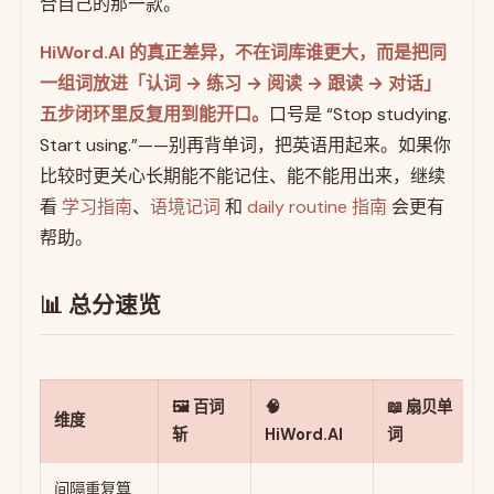
合自己的那一款。
HiWord.AI 的真正差异，不在词库谁更大，而是把同
一组词放进「认词 → 练习 → 阅读 → 跟读 → 对话」
五步闭环里反复用到能开口。
口号是 “Stop studying.
Start using.”——别再背单词，把英语用起来。如果你
比较时更关心长期能不能记住、能不能用出来，继续
看
学习指南
、
语境记词
和
daily routine 指南
会更有
帮助。
📊 总分速览
🖼️ 百词
🧠
📖 扇贝单
维度
斩
HiWord.AI
词
间隔重复算