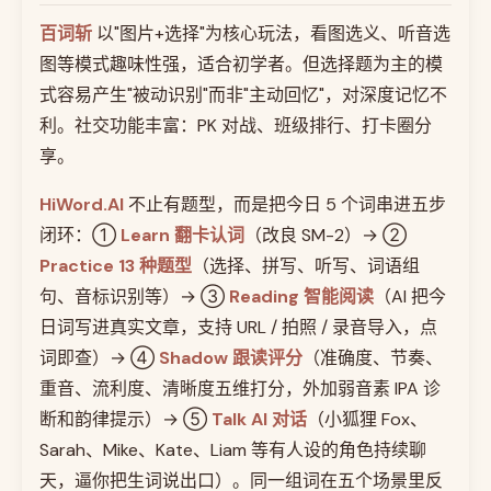
百词斩
以"图片+选择"为核心玩法，看图选义、听音选
图等模式趣味性强，适合初学者。但选择题为主的模
式容易产生"被动识别"而非"主动回忆"，对深度记忆不
利。社交功能丰富：PK 对战、班级排行、打卡圈分
享。
HiWord.AI
不止有题型，而是把今日 5 个词串进五步
闭环：①
Learn 翻卡认词
（改良 SM-2）→ ②
Practice 13 种题型
（选择、拼写、听写、词语组
句、音标识别等）→ ③
Reading 智能阅读
（AI 把今
日词写进真实文章，支持 URL / 拍照 / 录音导入，点
词即查）→ ④
Shadow 跟读评分
（准确度、节奏、
重音、流利度、清晰度五维打分，外加弱音素 IPA 诊
断和韵律提示）→ ⑤
Talk AI 对话
（小狐狸 Fox、
Sarah、Mike、Kate、Liam 等有人设的角色持续聊
天，逼你把生词说出口）。同一组词在五个场景里反