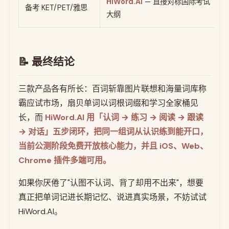
HiWord.AI
— 直接对标国际考试
备考 KET/PET/雅思
大纲
📝 最终结论
三款产品各有所长：百词斩靠图片联想和海量词库称
霸应试市场，扇贝单词以词根词缀和学习全家桶见
长，而
HiWord.AI 用「认词 → 练习 → 阅读 → 跟读
→ 对话」五步闭环，把同一组词从认识练到能开口，
当前公测阶段免费开放核心能力，并且 iOS、Web、
Chrome 插件多端可用。
如果你厌倦了"认图不认词、背了却用不出来"，想要
真正把单词记进长期记忆、说进真实场景，不妨试试
HiWord.AI。