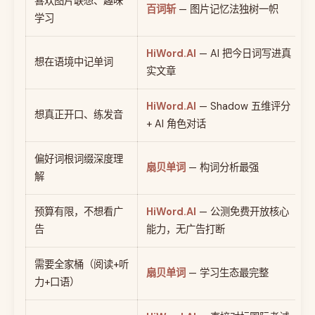
喜欢图片联想、趣味
百词斩
— 图片记忆法独树一帜
学习
HiWord.AI
— AI 把今日词写进真
想在语境中记单词
实文章
HiWord.AI
— Shadow 五维评分
想真正开口、练发音
+ AI 角色对话
偏好词根词缀深度理
扇贝单词
— 构词分析最强
解
预算有限，不想看广
HiWord.AI
— 公测免费开放核心
告
能力，无广告打断
需要全家桶（阅读+听
扇贝单词
— 学习生态最完整
力+口语）