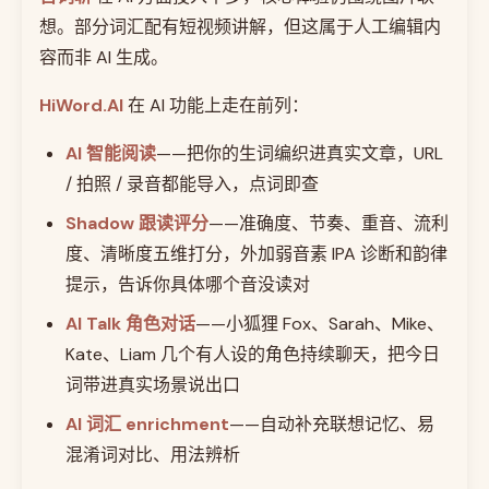
想。部分词汇配有短视频讲解，但这属于人工编辑内
容而非 AI 生成。
HiWord.AI
在 AI 功能上走在前列：
AI 智能阅读
——把你的生词编织进真实文章，URL
/ 拍照 / 录音都能导入，点词即查
Shadow 跟读评分
——准确度、节奏、重音、流利
度、清晰度五维打分，外加弱音素 IPA 诊断和韵律
提示，告诉你具体哪个音没读对
AI Talk 角色对话
——小狐狸 Fox、Sarah、Mike、
Kate、Liam 几个有人设的角色持续聊天，把今日
词带进真实场景说出口
AI 词汇 enrichment
——自动补充联想记忆、易
混淆词对比、用法辨析